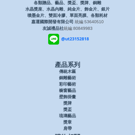
各類贈品、藝品、獎盃、獎牌、銅雕
水晶獎座、水晶內雕、純金片、飾金片、銀片
噴墨金片、雙面冷膠、單面亮膜、各類耗材
嘉運國際開發有限公司
統編:53640510
友誠禮品社
統編:80849983
@ut23152818
產品系列
傳統木匾
銅雕藝術
彩印藝術
櫥窗藝品
壁飾掛畫
獎牌
獎盃
琉璃藝品
獎章
肩帶