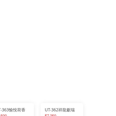
T-363愉悅荷香
UT-362祥龍獻瑞
,500
$7,250