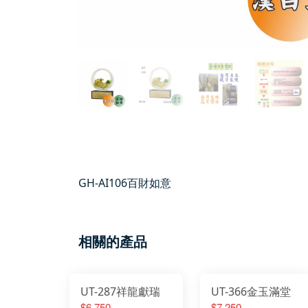
GH-AI106百財如意
相關的產品
UT-287祥龍獻瑞
UT-366金玉滿堂
$6,750
$7,250