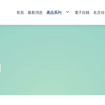
首頁
最新消息
產品系列
電子目錄
名言佳
銅雕藝術
彩印藝術
櫥窗藝品
壁飾掛畫
獎牌
活動獎盃
琉璃藝品
獎章
肩帶 錦旗
傳統木匾
水琉璃彩印獎牌
金像獎獎盃-80
塑膠黑框
心經
木質
琉璃獎座
運動獎章
直噴
水琉窗格彩印獎牌
金像獎獎盃-81
木質高級框
水琉璃
金箔獎牌
水晶獎座
琉璃獎章
植絨
彩印/彩印窗格獎牌
金像獎獎盃-82
琉璃
彩陶
山型獎牌
鏽字
客製彩印
金像獎獎盃-83
沙金
漆線雕
貼字
金像獎獎盃-84
漢白玉
錦旗
金像獎獎盃-85
金像獎獎盃-86
列