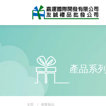
產品系
全部
櫥窗藝品