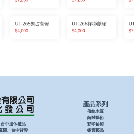
UT-265獨占鰲頭
UT-266祥獅獻瑞
U
$4,000
$4,000
$7
產品系列
傳統木匾
銅雕藝術
、台中退休禮品
彩印藝術
匾額、台中背帶
櫥窗藝品