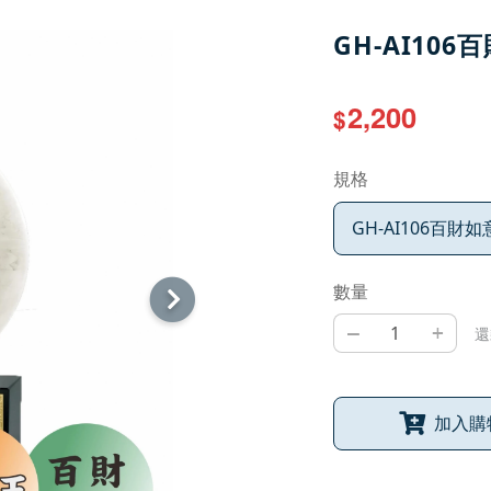
GH-AI106
2,200
$
規格
GH-AI106百財如
數量
–
+
還
加入購