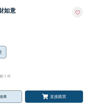
百財如意
意
剩 1 件
物車
直接購買