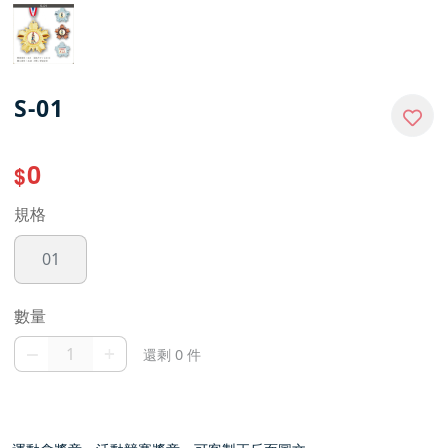
S-01
0
$
規格
01
數量
–
+
還剩 0 件