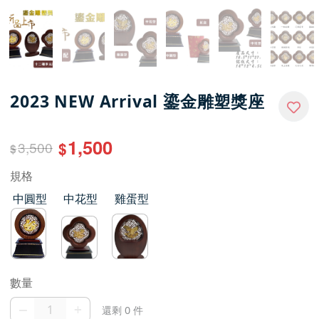
2023 NEW Arrival 鎏金雕塑獎座
1,500
3,500
$
$
規格
中圓型
中花型
雞蛋型
數量
–
+
還剩 0 件